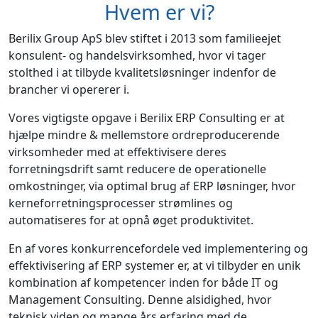
Hvem er vi?
Berilix Group ApS blev stiftet i 2013 som familieejet
konsulent- og handelsvirksomhed, hvor vi tager
stolthed i at tilbyde kvalitetsløsninger indenfor de
brancher vi opererer i.
Vores vigtigste opgave i Berilix ERP Consulting er at
hjælpe mindre & mellemstore ordreproducerende
virksomheder med at effektivisere deres
forretningsdrift samt reducere de operationelle
omkostninger, via optimal brug af ERP løsninger, hvor
kerneforretningsprocesser strømlines og
automatiseres for at opnå øget produktivitet.
En af vores konkurrencefordele ved implementering og
effektivisering af ERP systemer er, at vi tilbyder en unik
kombination af kompetencer inden for både IT og
Management Consulting. Denne alsidighed, hvor
teknisk viden og mange års erfaring med de